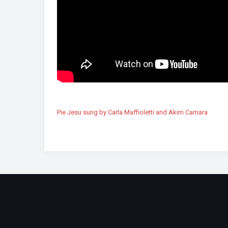
Pie Jesu sung by Carla Maffioletti and Akim Camara