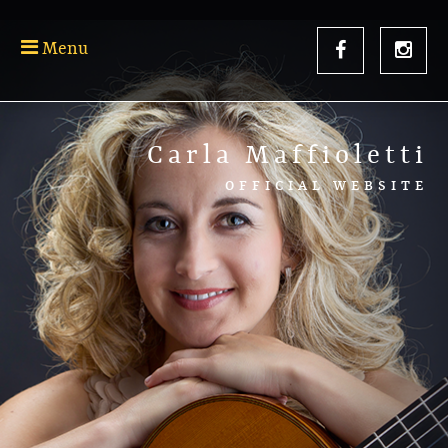
Menu
Carla Maffioletti
OFFICIAL WEBSITE