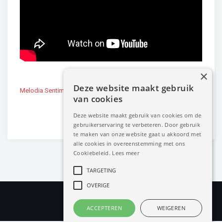
×
Deze website maakt gebruik
Melodia Sentimental
Ara – Pássaro do Paraíso (Clip
van cookies
2022 Munttheater Weert)
Deze website maakt gebruik van cookies om de
gebruikerservaring te verbeteren. Door gebruik
te maken van onze website gaat u akkoord met
alle cookies in overeenstemming met ons
Cookiebeleid.
Lees meer
TARGETING
OVERIGE
ACCEPTEREN
WEIGEREN