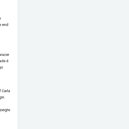
e
he end
aracer
ade é
go
f Carla
gin
zeigte