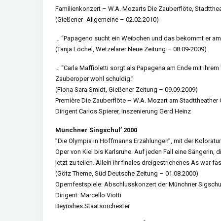
Familienkonzert – W.A. Mozarts Die Zauberflöte, Stadtthe
(Gießener- Allgemeine – 02.02.2010)
… “Papageno sucht ein Weibchen und das bekommt er am End
(Tanja Löchel, Wetzelarer Neue Zeitung – 08.09-2009)
… “Carla Maffioletti sorgt als Papagena am Ende mit ihrem 
Zauberoper wohl schuldig.”
(Fiona Sara Smidt, Gießener Zeitung – 09.09.2009)
Première Die Zauberflöte – W.A. Mozart am Stadttheather
Dirigent Carlos Spierer, Inszenierung Gerd Heinz
Münchner Singschul’ 2000
”Die Olympia in Hoffmanns Erzählungen”, mit der Koloratu
Oper von Kiel bis Karlsruhe. Auf jeden Fall eine Sängerin, 
jetzt zu teilen. Allein ihr finales dreigestrichenes As war fas
(Götz Theme, Süd Deutsche Zeitung – 01.08.2000)
Opernfestspiele: Abschlusskonzert der Münchner Sigschu
Dirigent: Marcello Viotti
Beyrishes Staatsorchester