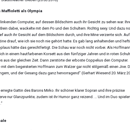
Maffioletti als Olympia
inkenden Computer, auf dessen Bildschirm auch ihr Gesicht zu sehen war. Ihre
l Bein dabei, wackelte mit dem Po und den Schultern. Richtig sexy. Und dazu n
 auch ihr Gesicht auf dem Bildschirm durch, und ihre Mine verzerrte sich. Auf 
öne drauf, wie ich sie noch nie gehört hatte. Es gab lang anhaltenden und heft
laus hätte das gerechtfertigt. Die Schau war noch nicht vorbei. Als Hoffmann
lich in einem hautfarbenen Korsett aus den fünfziger Jahren und in roten Schu
 aus der gleichen Zeit. Dann zerstörte der erboste Coppelius den Computer.
e mit dem begeisterten Hoffmann zum Walzer gar nicht stilgemäß einen Jive. D
langem, und der Gesang dazu ganz hervorragend” (Gerhart Wiesend 20. März 2
s erregte Gattin des Barons Mirko. Ihr schöner klarer Sopran und ihre präzise
Verve nur Glanzpunkte; zudem ist ihr Humor ganz reizend. … Und im Duo spiele
.“
nale