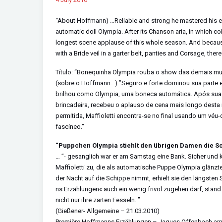
“About Hoffmann) …Reliable and strong he mastered his ext
automatic doll Olympia. After its Chanson aria, in which c
longest scene applause of this whole season. And because o
with a Bride veil in a garter belt, panties and Corsage, the
Título: “Bonequinha Olympia rouba o show das demais mu
(sobre o Hoffmann…) ”Seguro e forte dominou sua parte e
brilhou como Olympia, uma boneca automática. Após sua a
brincadeira, recebeu o aplauso de cena mais longo desta
permitida, Maffioletti encontra-se no final usando um véu
fascíneo.”
“Puppchen Olympia stiehlt den übrigen Damen die S
… ”- gesanglich war er am Samstag eine Bank. Sicher und kra
Maffioletti zu, die als automatische Puppe Olympia glänzt
der Nacht auf die Schippe nimmt, erhielt sie den längsten
ns Erzählungen« auch ein wenig frivol zugehen darf, stand
nicht nur ihre zarten Fesseln. ”
(Gießener- Allgemeine – 21.03.2010)
Première Hoffmanns Erzählungen – Jaques Offenbach am 