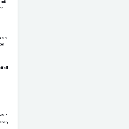
 mit
en
h als
ter
ifall
is in
nnung