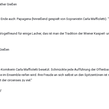
ather Gießen
e auch: Papagena (hinreißend gespielt von Sopranistin Carla Maffioletti). ”
Vogelfreund für einige Lacher, das ist man der Tradition der Wiener Kasperl- u
 Gießen
r-Komikerin Carla Maffioletti besetzt. Schmückte jede Aufführung der Offenba
die im Ensemble reifen wird. Ihre Freude an sich selbst un den Spitzentönen ist
t der circenses zu viel.”
l’