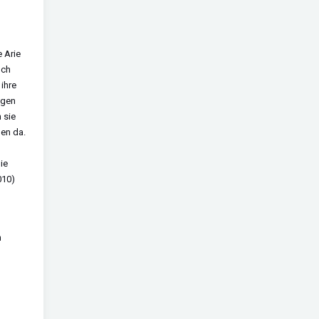
 Arie
och
ihre
igen
 sie
hen da.
ie
010)
n