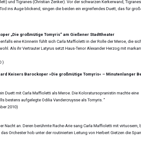
ett) und Tigranes (Christian Zenker). Vor der schwarzen Kerkerwand, Tigranes
ns Auge blickend, singen die beiden ein ergreifendes Duett, das für groß
koper „Die großmütige Tomyris“ am Gießener Stadttheater
alls eine Könnerin fühlt sich Carla Maffioletti in der Rolle der Meroe, die sic
wohl. Als ihr Vertrauter Latyrus setzt Haus-Tenor Alexander Herzog mit markan
 )
nhard Keisers Barockoper »Die großmütige Tomyris« – Minutenlanger Be
n Duett mit Carla Maffioletti als Meroe. Die Koloratursopranistin machte eine
alls bestens aufgelegte Odilia Vandercruysse als Tomyris. ”
mber 2010)
er Nacht an. Deren berühmte Rache-Arie sang Carla Maffioletti mit virtuosem, b
as Orchester hob unter der routinierten Leitung von Herbert Gietzen die Spa