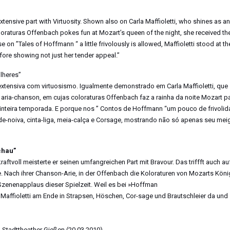
ensive part with Virtuosity. Shown also on Carla Maffioletti, who shines as an
oloraturas Offenbach pokes fun at Mozart’s queen of the night, she received th
n ”Tales of Hoffmann “ a little frivolously is allowed, Maffioletti stood at t
refore showing not just her tender appeal.”
lheres”
xtensiva com virtuosismo. Igualmente demonstrado em Carla Maffioletti, que
ria-chanson, em cujas coloraturas Offenbach faz a rainha da noite Mozart p
 inteira temporada. E porque nos ” Contos de Hoffmann “um pouco de frivolid
-de-noiva, cinta-liga, meia-calça e Corsage, mostrando não só apenas seu mei
chau”
ftvoll meisterte er seinen umfangreichen Part mit Bravour. Das triffft auch au
e. Nach ihrer Chanson-Arie, in der Offenbach die Koloraturen von Mozarts Köni
 Szenenapplaus dieser Spielzeit. Weil es bei »Hoffman
 Maffioletti am Ende in Strapsen, Höschen, Cor-sage und Brautschleier da und 
Stadttheather Gießen (20.03.2010)