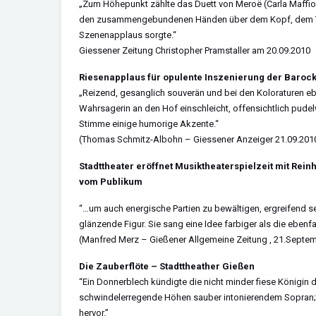
„Zum Höhepunkt zählte das Duett von Meroë (Carla Maffiol
den zusammengebundenen Händen über dem Kopf, dem Tod i
Szenenapplaus sorgte.“
Giessener Zeitung Christopher Pramstaller am 20.09.2010
Riesenapplaus für opulente Inszenierung der Baroc
„Reizend, gesanglich souverän und bei den Koloraturen ebenf
Wahrsagerin an den Hof einschleicht, offensichtlich pudel
Stimme einige humorige Akzente.“
(Thomas Schmitz-Albohn – Giessener Anzeiger 21.09.2010
Stadttheater eröffnet Musiktheaterspielzeit mit Rei
vom Publikum
“…um auch energische Partien zu bewältigen, ergreifend sei
glänzende Figur. Sie sang eine Idee farbiger als die ebenf
(Manfred Merz – Gießener Allgemeine Zeitung , 21.Septe
Die Zauberflöte – Stadttheather Gießen
“Ein Donnerblech kündigte die nicht minder fiese Königin d
schwindelerregende Höhen sauber intonierendem Sopran; d
hervor.”