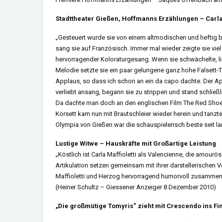
Stadttheater Gießen, Hoffmanns Erzählungen – Carla 
„Gesteuert wurde sie von einem altmodischen und heftig bl
sang sie auf Französisch. Immer mal wieder zeigte sie vie
hervorragender Koloraturgesang. Wenn sie schwächelte, lief
Melodie setzte sie ein paar gelungene ganz hohe Falsett-T
Applaus, so dass ich schon an ein da capo dachte. Der App
verliebt ansang, begann sie zu strippen und stand schließ
Da dachte man doch an den englischen Film The Red Shoes
Korsett kam nun mit Brautschleier wieder herein und tanzt
Olympia von Gießen war die schauspielerisch beste seit 
Lustige Witwe – Hauskräfte mit Großartige Leistung
„Köstlich ist Carla Maffioletti als Valencienne, die amourö
Artikulation setzen gemeinsam mit ihrer darstellerischen 
Maffioletti und Herzog hervorragend humorvoll zusammen
(Heiner Schultz – Giessener Anzeiger 8 Dezember 2010)
„Die großmütige Tomyris“ zieht mit Crescendo ins Fi