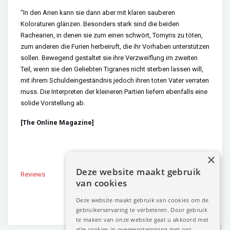
“In den Arien kann sie dann aber mit klaren sauberen
Koloraturen glänzen. Besonders stark sind die beiden
Rachearien, in denen sie zum einen schwört, Tomyris zu töten,
zum anderen die Furien herbeiruft, die ihr Vorhaben unterstützen
sollen. Bewegend gestaltet sie ihre Verzweiflung im zweiten
Teil, wenn sie den Geliebten Tigranes nicht sterben lassen will,
mit ihrem Schuldeingeständnis jedoch ihren toten Vater verraten
muss. Die Interpreten der kleineren Partien liefern ebenfalls eine
solide Vorstellung ab.
[The Online Magazine]
×
Deze website maakt gebruik
Reviews
Perth – The West Australia
van cookies
Review
Deze website maakt gebruik van cookies om de
gebruikerservaring te verbeteren. Door gebruik
te maken van onze website gaat u akkoord met
alle cookies in overeenstemming met ons