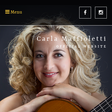
Menu
Carla Maffioletti
OFFICIAL WEBSITE