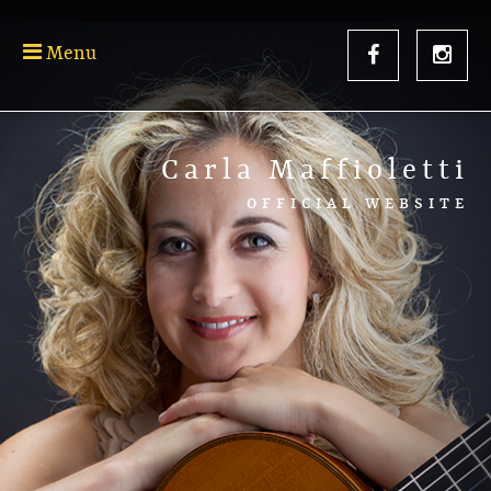
Menu
Carla Maffioletti
OFFICIAL WEBSITE