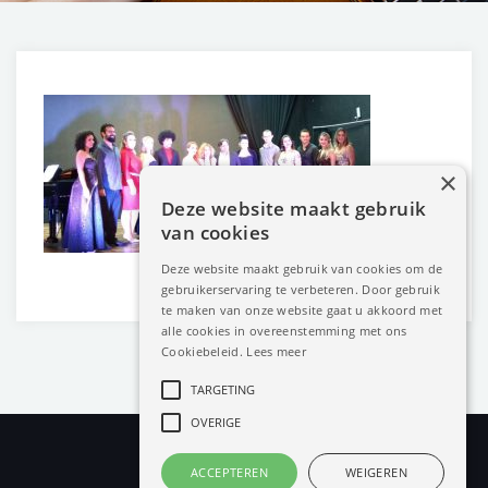
×
Deze website maakt gebruik
van cookies
Deze website maakt gebruik van cookies om de
gebruikerservaring te verbeteren. Door gebruik
te maken van onze website gaat u akkoord met
alle cookies in overeenstemming met ons
Cookiebeleid.
Lees meer
TARGETING
OVERIGE
ACCEPTEREN
WEIGEREN