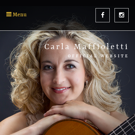
Menu
Carla Maffioletti
OFFICIAL WEBSITE