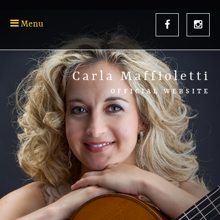
Menu
Carla Maffioletti
OFFICIAL WEBSITE